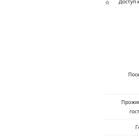
Доступ к
Пос
Прожи
гос
Г