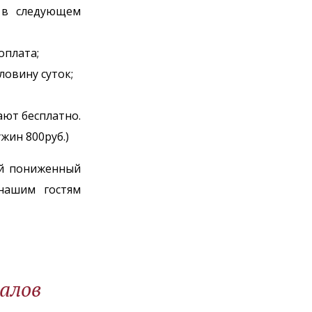
 в следующем
 оплата;
оловину суток;
ают бесплатно.
ужин 800руб.)
ый пониженный
нашим гостям
алов