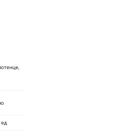
лотенце,
но
 ед.