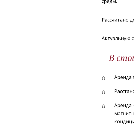
среды.
Рассчитано до
Актуальную с
В сто
Аренда 
Расстано
Аренда 
магнит
кондици