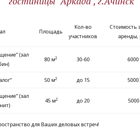
гостиницы "Аркада", г.Ачинск
Кол-во
Стоимость з
ал
Площадь
участников
аренды, 
щение" (зал
2
80 м
30-60
6000
бин)
2
алог"
50 м
до 15
5000
щение" (зал
2
45 м
до 20
5000
нит)
остранство для Ваших деловых встреч!