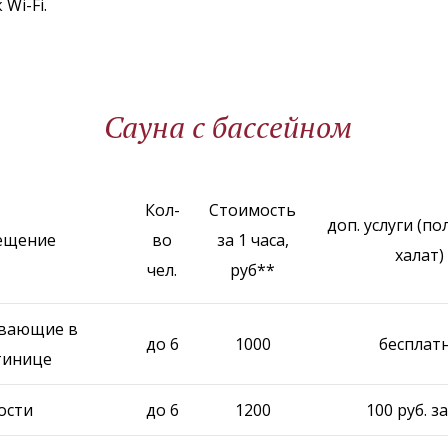
 Wi-Fi.
Сауна с бассейном
Кол-
Стоимость
доп. услуги (по
ещение
во
за 1 часа,
халат)
чел.
руб**
вающие в
до 6
1000
бесплат
тинице
ости
до 6
1200
100 руб. за