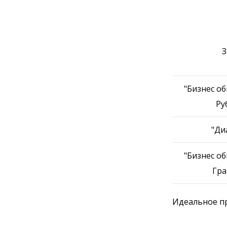
З
"Бизнес об
Ру
"Ди
"Бизнес об
Гра
Идеальное пр