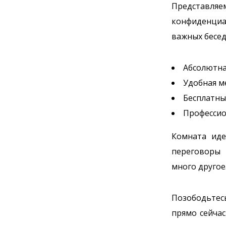
Представляе
конфиденциа
важных бесед
Абсолютна
Удобная м
Бесплатный
Профессио
Комната иде
переговоры 
много другое
Позободьтес
прямо сейча