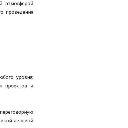
ой атмосферой
го проведения
юбого уровня:
ии проектов и
 переговорную
ивной деловой