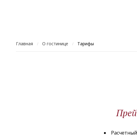
Главная
О гостинице
Тарифы
/
/
Прей
Расчетный 